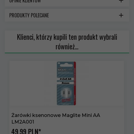
OPINIE KLIENTÓW
PRODUKTY POLECANE
Klienci, którzy kupili ten produkt wybrali
również...
Żarówki ksenonowe Maglite Mini AA
L
LM2A001
49,
99
PLN*
5