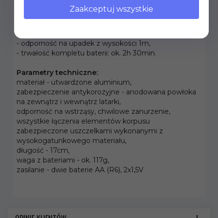
- strumień światła ok. 270 lumenów [lm],
Zaakceptuj wszystkie
- odporność na ekstremalne warunki
atmosferyczne
warunki atmosferyczne (deszcz, woda
- IPX4),
- odporność na upadek z wysokości 1m,
- trwałość kompletu baterii: ok. 2h 30min.
Parametry techniczne:
materiał - utwardzone aluminium,
zabezpieczenie antykorozyjne - anodowana powłoka
na zewnątrz i wewnątrz latarki,
odporność na wstrząsy, chwilowe zanurzenie,
wszystkie łączenia elementów korpusu
zabezpieczone uszczelkami wykonanymi z
wysokogatunkowego materiału,
długość - 17cm,
waga z bateriami - ok. 117g,
zasilanie - dwie baterie AA (R6), 2x1,5V