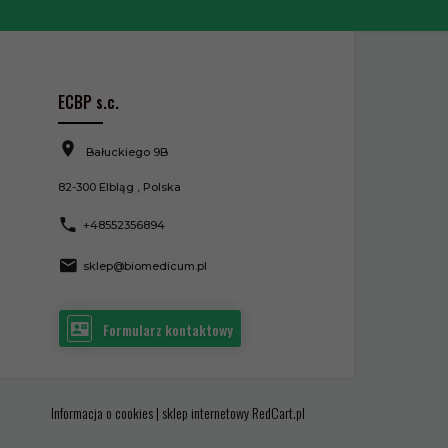
ECBP s.c.
Bałuckiego 9B
82-300
Elbląg
,
Polska
+48552356894
sklep@biomedicum.pl
Formularz kontaktowy
Informacja o cookies
|
sklep internetowy
RedCart.pl