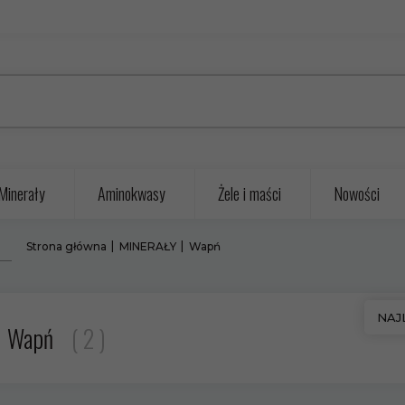
Minerały
Aminokwasy
Żele i maści
Nowości
Strona główna
MINERAŁY
Wapń
sort
NAJ
Wapń
2