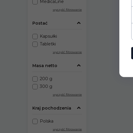
MedicaLine
wyczyść filtrowanie
Postać
Kapsułki
Tabletki
wyczyść filtrowanie
Masa netto
200 g
300 g
wyczyść filtrowanie
Kraj pochodzenia
Polska
wyczyść filtrowanie