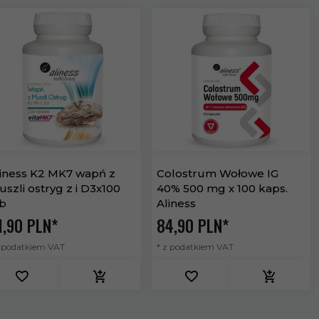
iness K2 MK7 wapń z
Colostrum Wołowe IG
szli ostryg z i D3x100
40% 500 mg x 100 kaps.
b
Aliness
,
90
PLN*
84,
90
PLN*
z podatkiem VAT
* z podatkiem VAT