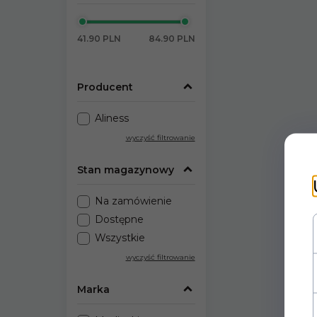
41.90 PLN
84.90 PLN
Producent
Aliness
wyczyść filtrowanie
Stan magazynowy
Na zamówienie
Dostępne
Wszystkie
wyczyść filtrowanie
Marka