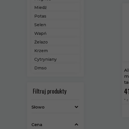
Miedź
Potas
Selen
Wapń
Żelazo
Krzem
Cytryniany
Dmso
Al
mu
ta
Filtruj produkty
41
* 
Słowo
Cena