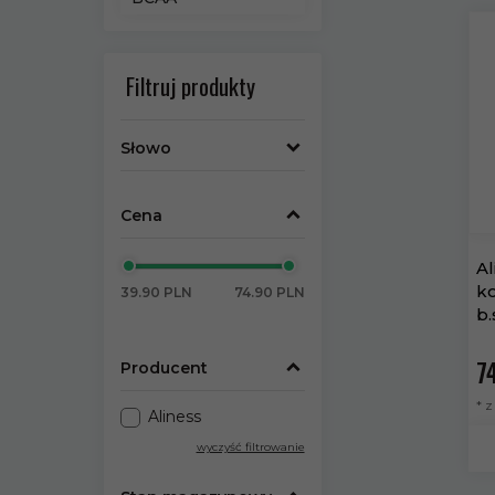
Filtruj produkty
Słowo
Cena
Al
k
39.90 PLN
74.90 PLN
b
74
Producent
* 
Aliness
wyczyść filtrowanie