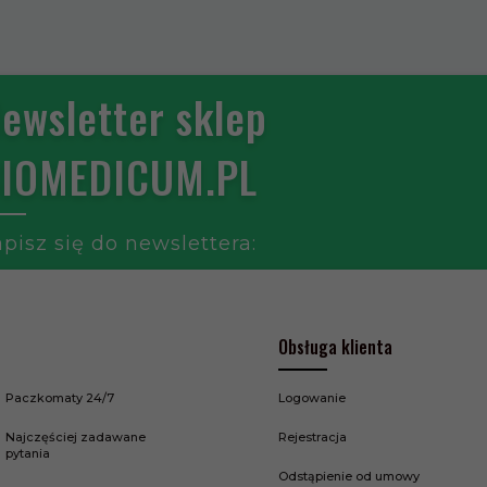
ewsletter sklep
IOMEDICUM.PL
pisz się do newslettera:
Obsługa klienta
Paczkomaty 24/7
Logowanie
Najczęściej zadawane
Rejestracja
pytania
Odstąpienie od umowy