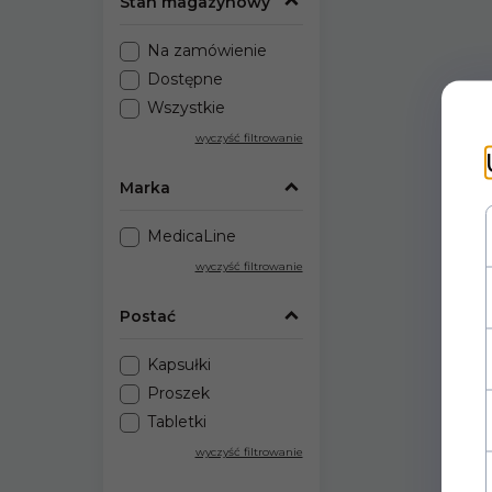
Stan magazynowy
Na zamówienie
Dostępne
Wszystkie
wyczyść filtrowanie
Marka
MedicaLine
wyczyść filtrowanie
Postać
Kapsułki
Proszek
Tabletki
wyczyść filtrowanie