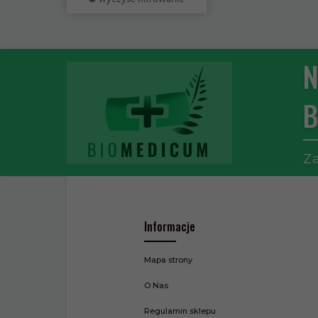
N
B
Za
Informacje
Mapa strony
O Nas
Regulamin sklepu