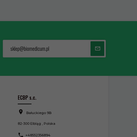
sklep@biomedicum.pl
ECBP s.c.
Bałuckiego 9B
82-300
Elbląg
,
Polska
+48552356894