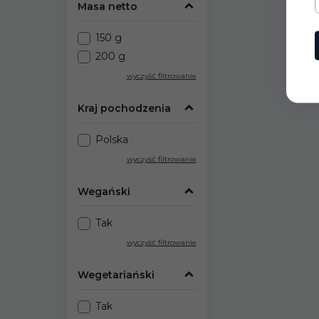
Masa netto
150 g
200 g
wyczyść filtrowanie
Kraj pochodzenia
Polska
wyczyść filtrowanie
Wegański
Tak
wyczyść filtrowanie
Wegetariański
Tak