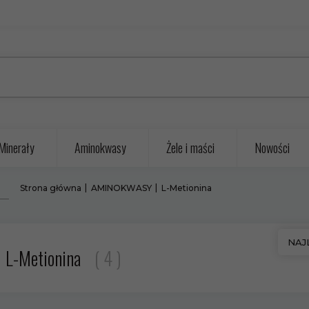
Minerały
Aminokwasy
Żele i maści
Nowości
Strona główna
AMINOKWASY
L-Metionina
sort
NAJ
L-Metionina
4