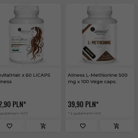
vitalHair x 60 LICAPS
Aliness L-Methionine 500
iness
mg x 100 Vege caps.
2,
90
PLN*
39,
90
PLN*
z podatkiem VAT
* z podatkiem VAT