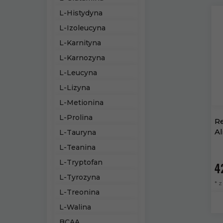
L-Histydyna
L-Izoleucyna
L-Karnityna
L-Karnozyna
L-Leucyna
L-Lizyna
L-Metionina
L-Prolina
Re
Al
L-Tauryna
L-Teanina
L-Tryptofan
4
L-Tyrozyna
* 
L-Treonina
L-Walina
BCAA