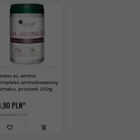
iness eL-amino
ompleks aminokwasowy
.smaku, proszek 200g
,
90
PLN*
z podatkiem VAT