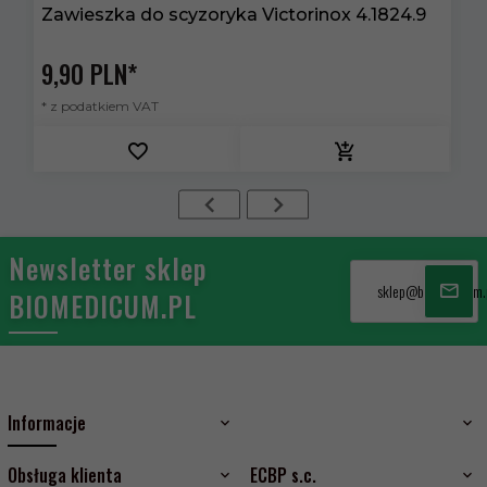
Zawieszka do scyzoryka Victorinox 4.1824.9
N
9,
90
PLN*
1
* z podatkiem VAT
*
Newsletter sklep
sklep@biomedicum.
BIOMEDICUM.PL
Informacje
Obsługa klienta
ECBP s.c.