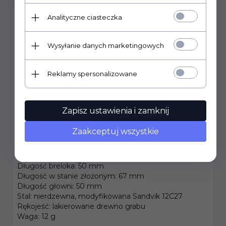
Analityczne ciasteczka
Opinel Brelok Inox Colorama Dark Blue No.04
002269
Wysyłanie danych marketingowych
Brelok No.04 firmy Opinel
. Mała, ergonomiczna
rękojeść wykonana jest z lakierowanego drewna
grabu.
Reklamy spersonalizowane
Głownia (dł. 5 cm) wykonana jest z nierdzewnej i
modyfikowanej stali Sandvik 12C27. Jej ostrze
zapewnia bardzo dobre właściwości tnące. Nóż nie
Zapisz ustawienia i zamknij
jest wyposażony w system blokady Virobloc.
Dane techniczne:
Zaakceptuj wszystkie
Kolor: granatowy
Długość całkowita: 116 mm
Długość breloka: 50 mm
Długość w stanie złożonym: 67 mm
Długość głowni: 50 mm
Stal: nierdzewna, modyfikowana Sandvik 12C27
Rękojeść: lakierowane drewno grabu
Waga: 12 g