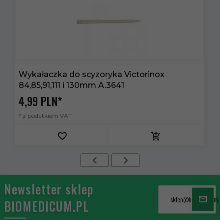
Wykałaczka do scyzoryka Victorinox
K
84,85,91,111 i 130mm A.3641
4,
99
PLN*
3
* z podatkiem VAT
*
Newsletter sklep
sklep@biomedicum.
BIOMEDICUM.PL