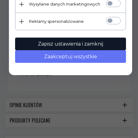
SD
marki
Victorinox.
Etui pasuje na małe
Wysyłanie danych marketingowych
scyzoryki
Classic SD
o długości 58 mm. Etui
wykonane ze skóry naturalnej o bardzo wyrazistych
kolorach.
Reklamy spersonalizowane
Szczegóły:
uchwyt do noszenia na szyi
Zapisz ustawienia i zamknij
Parametry techniczne:
Zaakceptuj wszystkie
wymiary:
70 mm x 4 mm
waga:
5 g
materiał:
Silikon
OPINIE KLIENTÓW
PRODUKTY POLECANE