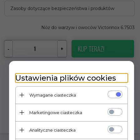
Zasoby dotyczące bezpieczeństwa i produktów
Nóż do warzyw i owoców Victorinox 6.7503
KUP TERAZ!
-
+
Ustawienia plików cookies
Wymagane ciasteczka
Marketingowe ciasteczka
Analityczne ciasteczka