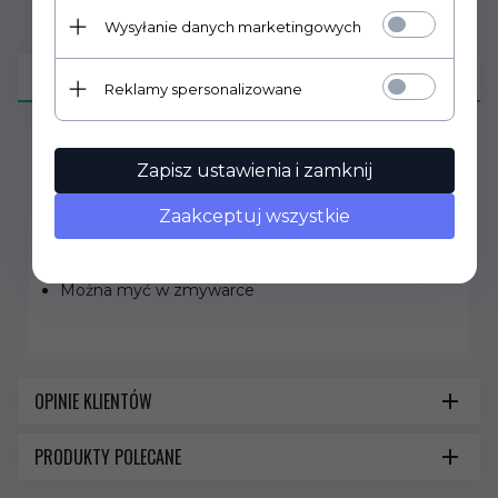
Wysyłanie danych marketingowych
OPIS PRODUKTU
Reklamy spersonalizowane
Nóż do warzyw i owoców 6.7503
Zapisz ustawienia i zamknij
Przeznaczenie - nóż do warzyw, obieranie,
Zaakceptuj wszystkie
wykrawanie
Ostrze - gładkie 6 cm
Rękojeść - profilowana, materiał PP
Można myć w zmywarce
OPINIE KLIENTÓW
PRODUKTY POLECANE