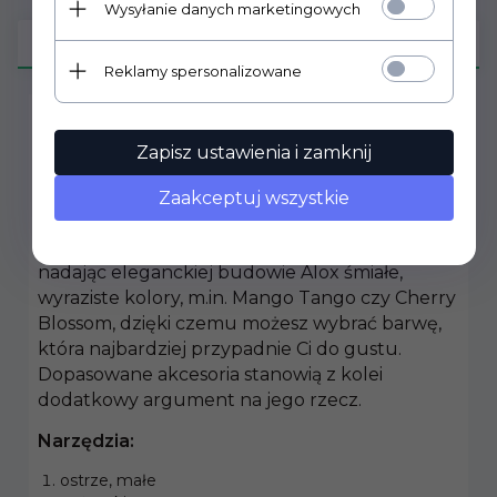
Wysyłanie danych marketingowych
OPIS PRODUKTU
Reklamy spersonalizowane
Scyzoryk Victorinox Classic Alox
Zapisz ustawienia i zamknij
"Wet Sand" 0.6221.255G
Zaakceptuj wszystkie
Od ponad stu lat model Classic Alox jest ikoną
eleganckiej funkcjonalności. Odświeżyliśmy go,
nadając eleganckiej budowie Alox śmiałe,
wyraziste kolory, m.in. Mango Tango czy Cherry
Blossom, dzięki czemu możesz wybrać barwę,
która najbardziej przypadnie Ci do gustu.
Dopasowane akcesoria stanowią z kolei
dodatkowy argument na jego rzecz.
Narzędzia:
ostrze, małe