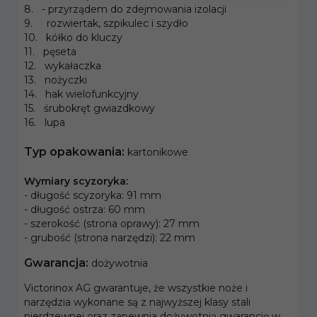
8. - przyrządem do zdejmowania izolacji
9. rozwiertak, szpikulec i szydło
10. kółko do kluczy
11. pęseta
12. wykałaczka
13. nożyczki
14. hak wielofunkcyjny
15. śrubokręt gwiazdkowy
16. lupa
Typ opakowania:
kartonikowe
Wymiary scyzoryka:
- długość scyzoryka: 91 mm
- długość ostrza: 60 mm
- szerokość (strona oprawy): 27 mm
- grubość (strona narzędzi): 22 mm
Gwarancja:
dożywotnia
Victorinox AG gwarantuje, że wszystkie noże i
narzędzia wykonane są z najwyższej klasy stali
nierdzewnej oraz zapewnia dożywotnią gwarancję w