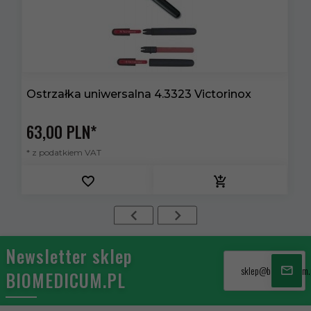
Ostrzałka uniwersalna 4.3323 Victorinox
E
V
63,
00
PLN*
9
* z podatkiem VAT
*
Newsletter sklep
sklep@biomedicum.
BIOMEDICUM.PL