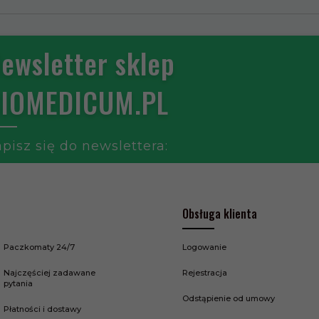
ewsletter sklep
IOMEDICUM.PL
pisz się do newslettera:
Obsługa klienta
Paczkomaty 24/7
Logowanie
Najczęściej zadawane
Rejestracja
pytania
Odstąpienie od umowy
Płatności i dostawy