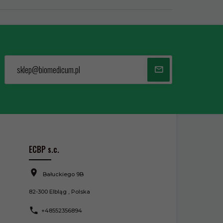
sklep@biomedicum.pl
ECBP s.c.
Bałuckiego 9B
82-300
Elbląg
,
Polska
+48552356894