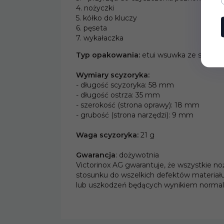
79,
00
PLN*
4. nożyczki
5. kółko do kluczy
* z podatkiem VAT
6. pęseta
7. wykałaczka
Typ opakowania:
etui wsuwka ze skai
Wymiary scyzoryka:
- długość scyzoryka: 58 mm
- długość ostrza: 35 mm
- szerokość (strona oprawy): 18 mm
- grubość (strona narzędzi): 9 mm
Waga scyzoryka:
21 g
Gwarancja
: dożywotnia
Victorinox AG gwarantuje, że wszystkie no
stosunku do wszelkich defektów materiału
lub uszkodzeń będących wynikiem normaln