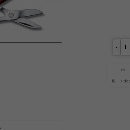
-
+ do
w