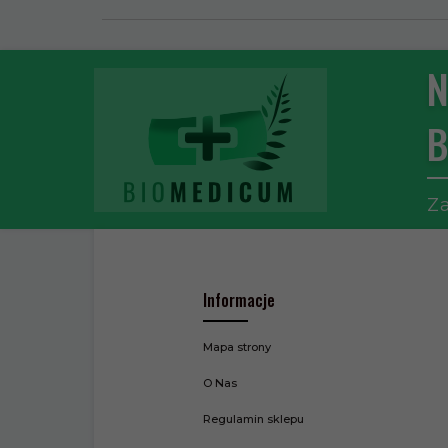
N
B
Za
Informacje
Mapa strony
O Nas
Regulamin sklepu