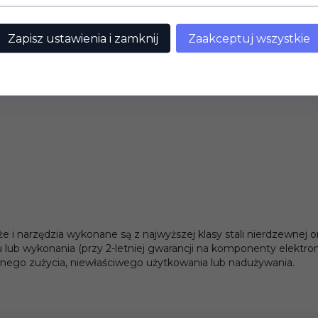
99,
00
PLN*
119,
00
PLN*
* z podatkiem VAT
* z podatkiem VAT
Zapisz ustawienia i zamknij
Zaakceptuj wszystkie
że i narzędzia wykonane są z najwyższej klasy stali nierdzewnej
 lub wykonania (przy 2-letniej gwarancji na komponenty elektro
ego zużycia, niewłaściwego użytkowania lub nadużywania.