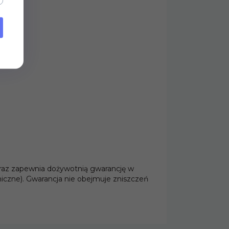
97,
00
PLN*
93,
00
PLN*
* z podatkiem VAT
* z podatkiem VAT
 oraz zapewnia dożywotnią gwarancję w
niczne). Gwarancja nie obejmuje zniszczeń