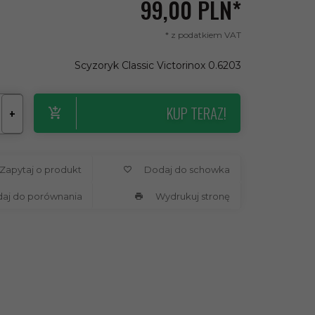
99,
00
PLN*
* z podatkiem VAT
Scyzoryk Classic Victorinox 0.6203
KUP TERAZ!
+
Zapytaj o produkt
Dodaj do schowka
daj do porównania
Wydrukuj stronę