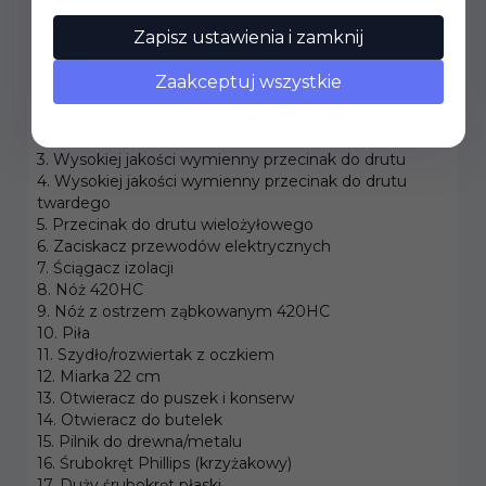
narzędzi uporasz się nawet z najtrudniejszymi
Zapisz ustawienia i zamknij
zadaniami.
Narzędzia:
Zaakceptuj wszystkie
1. Kombinerki płaskie
2. Kombinerki standardowe
3. Wysokiej jakości wymienny przecinak do drutu
4. Wysokiej jakości wymienny przecinak do drutu
twardego
5. Przecinak do drutu wielożyłowego
6. Zaciskacz przewodów elektrycznych
7. Ściągacz izolacji
8. Nóż 420HC
9. Nóż z ostrzem ząbkowanym 420HC
10. Piła
11. Szydło/rozwiertak z oczkiem
12. Miarka 22 cm
13. Otwieracz do puszek i konserw
14. Otwieracz do butelek
15. Pilnik do drewna/metalu
16. Śrubokręt Phillips (krzyżakowy)
17. Duży śrubokręt płaski