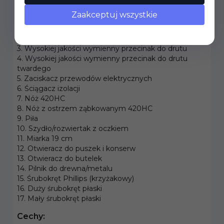
Narzędzia:
Zaakceptuj wszystkie
1. Kombinerki płaskie
2. Kombinerki standardowe
3. Wysokiej jakości wymienny przecinak do drutu
4. Wysokiej jakości wymienny przecinak do drutu
twardego
5. Zaciskacz przewodów elektrycznych
6. Ściągacz izolacji
7. Nóż 420HC
8. Nóż z ostrzem ząbkowanym 420HC
9. Piła
10. Szydło/rozwiertak z oczkiem
11. Miarka 19 cm
12. Otwieracz do puszek i konserw
13. Otwieracz do butelek
14. Pilnik do drewna/metalu
15. Śrubokręt Phillips (krzyżakowy)
16. Duży śrubokręt płaski
17. Mały śrubokręt płaski
Cechy: