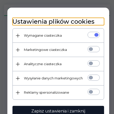
OPIS PRODUKTU
Ustawienia plików cookies
Multitool Leatherman Rebar 831557
Wymagane ciasteczka
Rebar to zestaw 17 niezbędnych narzędzi w kieszeni,
gotowych do wykonania każdego zadania w pracy lub
w domu. Rebar jest hitem na placach budowy i wśród
Marketingowe ciasteczka
entuzjastów majsterkowania. Jego smukła 10-
centymetrowa rama zapewnia szereg sporych
Analityczne ciasteczka
możliwości. Jego konstrukcja to klasyczny
Leatherman nawiązujący do oryginalnego Pocket
Survival Tool wprowadzonego do sprzedaży w 1984
Wysyłanie danych marketingowych
roku. Rebar ma wyprofilowane uchwyty zapewniające
pewny i wygodny chwyt w trudnych warunkach.
Wszystkie narzędzia Rebar są składane w taki sposób,
Reklamy spersonalizowane
że nawet wywieranie dużego nacisku nie powoduje ich
przypadkowego przesunięcia ani złożenia. Teraz w
nowych kolorach: Burnt Sienna, Mossy Slate i
Heathered Cranberry.
Zapisz ustawienia i zamknij