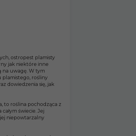
ch, ostropest plamisty
ny jak niektóre inne
ą na uwagę. W tym
 plamistego, rośliny
z dowiedzenia się, jak
a, to roślina pochodząca z
całym świecie. Jej
 jej niepowtarzalny