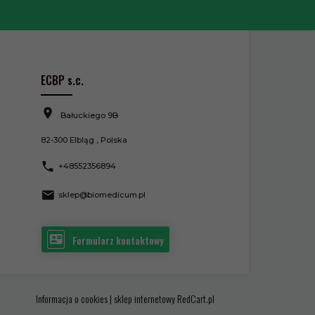
ECBP s.c.
Bałuckiego 9B
82-300
Elbląg
,
Polska
+48552356894
sklep@biomedicum.pl
Formularz kontaktowy
Informacja o cookies
|
sklep internetowy
RedCart.pl