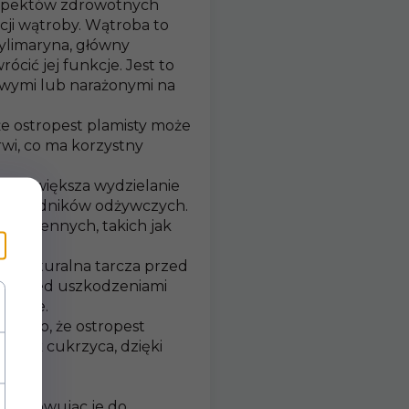
aspektów zdrowotnych
cji wątroby. Wątroba to
ylimaryna, główny
cić jej funkcje. Jest to
owymi lub narażonymi na
e ostropest plamisty może
wi, co ma korzystny
., że zwiększa wydzielanie
anie składników odżywczych.
rawiennych, takich jak
jak naturalna tarcza przed
u przed uszkodzeniami
syczne.
 na to, że ostropest
h jak cukrzyca, dzięki
ostosowując je do