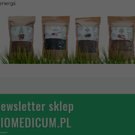
energii.
ewsletter sklep
IOMEDICUM.PL