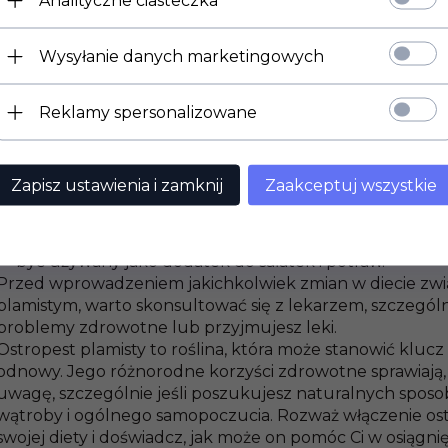
Analityczne ciasteczka
własnych preferencji. Oto kilka pomysłów:
Herbata z ostropestu plamistego:
Przygotuj aromaty
Wysyłanie danych marketingowych
nasiona lub liście ostropestu przez kilka minut. To spo
korzyściami w przyjemny sposób.
Suplementy diety
:
Dostępne są suplementy w postaci 
Reklamy spersonalizowane
płynów zawierających ekstrakty z ostropestu. Dawkow
więc zawsze warto konsultować się z lekarzem.
Dodatki do posiłków:
Mielone nasiona ostropestu mo
Zapisz ustawienia i zamknij
Zaakceptuj wszystkie
śniadaniowych musli, koktajli, sałatek czy jogurtu, n
nutę.
Olej ostropestowy:
Olej z ostropestu, o delikatnym
być używany jako dodatek do sałatek i potraw.
Przed wprowadzeniem jakichkolwiek zmian w diecie zw
plamistym, warto skonsultować się z lekarzem, szczególnie
problemy zdrowotne lub przyjmujesz leki.
Ostropest plamisty to roślina, która może stanowić klucz
odnowy. Jego różnorodne korzyści zdrowotne sprawiają, 
uwagę, szczególnie jeśli poszukujesz naturalnych spos
wątroby i ogólnego samopoczucia. Rozważ włączenie os
swojej diety i doświadcz, jak może on pomóc Ci w osiągni