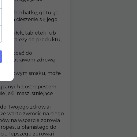
czną herbatkę, gotując
sób na cieszenie się jego
kapsułek, tabletek lub
anie zależy od produktu,
żna dodać do
adając potrawom zdrową
 orzechowym smaku, może
iązanych z ostropestem
 jeśli masz istniejące
 do Twojego zdrowia i
że warto zwrócić na niego
obów na wsparcie zdrowia
tropestu plamistego do
ęciu lepszego zdrowia i