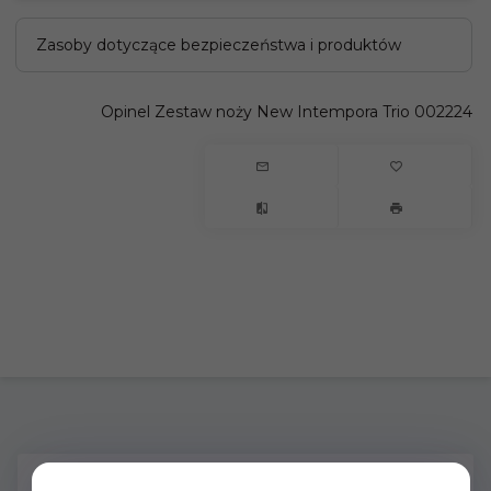
Zasoby dotyczące bezpieczeństwa i produktów
Opinel Zestaw noży New Intempora Trio 002224
OPIS PRODUKTU