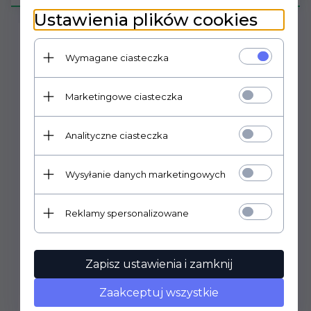
Ustawienia plików cookies
Opinel Zestaw noży New Intempora Trio 002224
Wymagane ciasteczka
Wielofunkcyjny zestaw noży kuchennych z nowej
kolekcji Opinel'a- Intempora.
Marketingowe ciasteczka
Ponad 125 letnie doświadczenie Opinel'a w produkcji
noży widoczne jest w dizajnie i funkcjonalności noży.
Głownie wykonane są z nierdzewnej i modyfikowanej
Analityczne ciasteczka
szwedzkiej stali Sandvik 12C27. Ich ostrza są stabilne i
trwałe. Zapewniają ponadprzeciętne właściwości tnące.
Wysyłanie danych marketingowych
Wyprofilowane rękojeści noży wykonano z materiału
wytrzymałego na ścieranie, temperaturę (do 100°C) i
uderzenia. Materiał ma także małą chłonność wody.
Reklamy spersonalizowane
Na całej długości rękojeści wtopiony jest trzpień głowni
co zapewnia stabilność podczas pracy.
Zestaw jest w pudełku prezentowym.
Zapisz ustawienia i zamknij
Zestaw składa się z 3 noży:
Zaakceptuj wszystkie
1 x No 225 Paring Knife
1 x No 220 Carving Knife