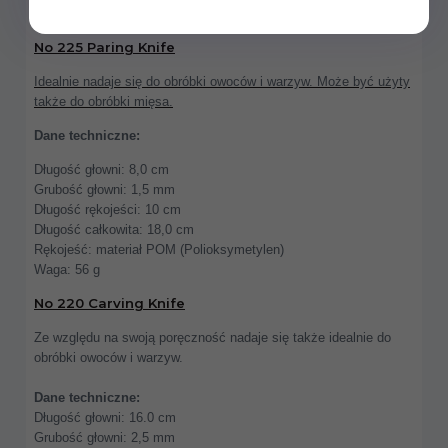
1 x No 218 Chef's Knife
No 225 Paring Knife
Idealnie nadaje się do obróbki owoców i warzyw. Może być użyty
także do obróbki mięsa.
Dane techniczne:
Długość głowni: 8,0 cm
Grubość głowni: 1,5 mm
Długość rękojeści: 10 cm
Długość całkowita: 18,0 cm
Rękojeść: materiał POM (Polioksymetylen)
Waga: 56 g
No 220 Carving Knife
Ze względu na swoją poręczność nadaje się także idealnie do
obróbki owoców i warzyw.
Dane techniczne:
Długość głowni: 16.0 cm
Grubość głowni: 2,5 mm