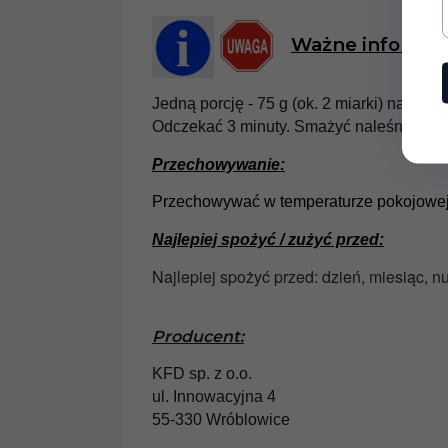
Ważne informac
Jedną porcję - 75 g (ok. 2 miarki) należy
Odczekać 3 minuty. Smażyć naleśniki z obu
Przechowywanie:
Przechowywać w temperaturze pokojowej
Najlepiej spożyć / zużyć przed:
Najlepiej spożyć przed: dzień, miesiąc, n
Producent:
KFD sp. z o.o.
ul. Innowacyjna 4
55-330 Wróblowice