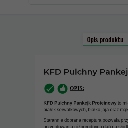
Opis produktu
Model:
KFD PA
KFD Pulchny Pankej
Kod producen
OPIS:
Realizacja za
KFD Pulchny Pankejk Proteinowy
to mi
Koszt wysyłki
białek serwatkowych, białko jaja oraz m
KFD BCAA 400g
Malinowo - Jagodowy
Producent:
KF
Starannie dobrana receptura pozwala prz
72,
00
PLN*
przygotowania różnorodnych dań na słodk