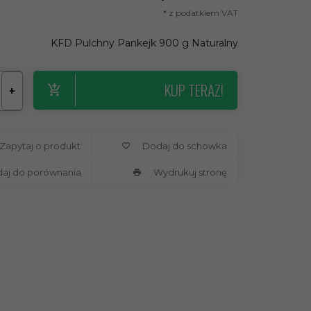
* z podatkiem VAT
KFD Pulchny Pankejk 900 g Naturalny
KUP TERAZ!
+
Zapytaj o produkt
Dodaj do schowka
daj do porównania
Wydrukuj stronę