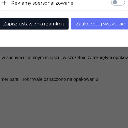
Reklamy spersonalizowane
je: sposób użycia, przechowywania,
przeciww
Zapisz ustawienia i zamknij
Zaakceptuj wszystkie
 wsypać do naczynia z 100 ml mleka lub wody i dokładnie wymies
 stron na gorącej, natłuszczonej patelni do uzyskania złociste
 w suchym i ciemnym miejscu, w szczelnie zamkniętym opakow
umer partii i rok trwale oznaczono na opakowaniu.