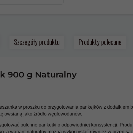
Szczegóły produktu
Produkty polecane
NKEJK NATURAL
k 900 g Naturalny
ta:
5905255800038
mówienia:
24 godziny
eszanka w proszku do przygotowania pankejków z dodatkiem bia
 od:
13.99 PLN
ąkę owsianą jako źródło węglowodanów.
KFD PURE Citrulline
KFD Sleep Well 90 tabl.
Malate 400 g
D
ygotować pulchne pankejki o odpowiedniej konsystencji. Produk
50,
99
PLN*
54,
99
PLN*
o, a wariant naturalny można wykorzystać również w przepisa