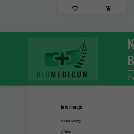
N
B
Za
Informacje
Mapa strony
O Nas