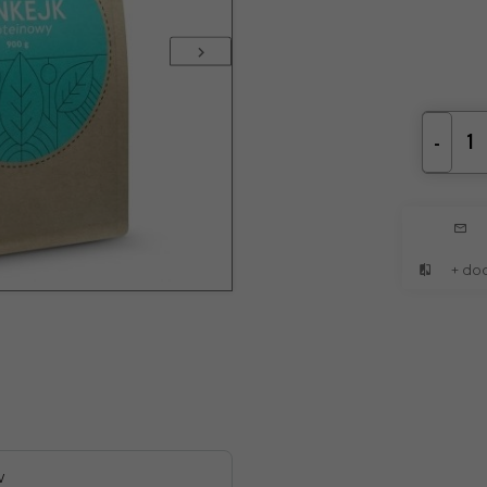
-
+ do
w