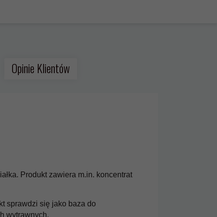
Opinie Klientów
łka. Produkt zawiera m.in. koncentrat
KFD Premium Citrulline
KFD MSM 500g Owoc
400 g cola z limonką
Skandynawskie
t sprawdzi się jako baza do
50,
99
PLN*
59,
99
PLN*
ch wytrawnych.