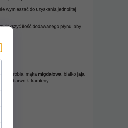
* z podatkiem VAT
* z podatkiem VAT
nie wymieszać do uzyskania jednolitej
 zwiększyć ilość dodawanego płynu, aby
ka
), skrobia, mąka
migdałowa
, białko
jaja
 sól, barwnik: karoteny.