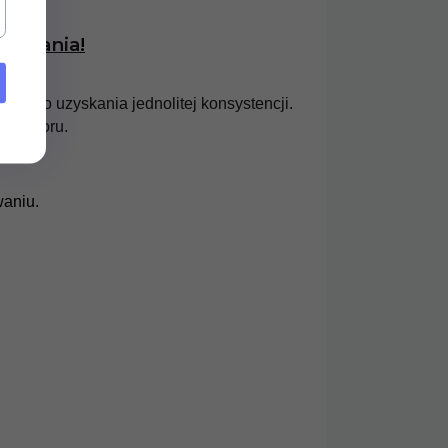
sk
azania
!
zać do uzyskania jednolitej konsystencji.
go koloru.
aniu.