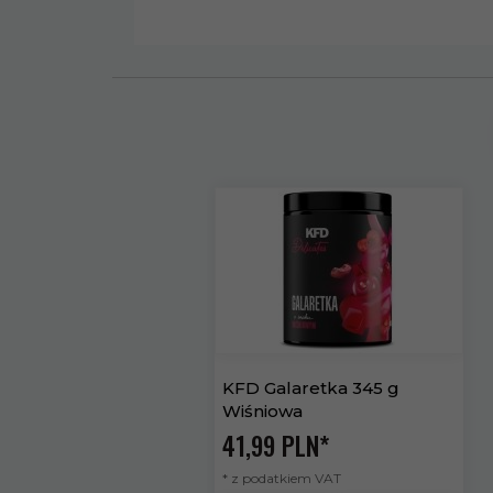
KFD Galaretka 345 g
Wiśniowa
41,
99
PLN*
* z podatkiem VAT