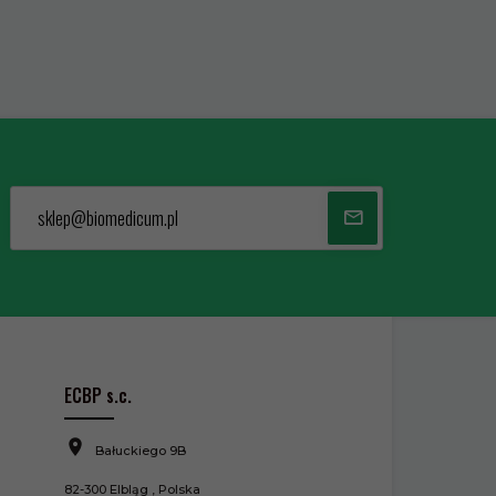
sklep@biomedicum.pl
ECBP s.c.
Bałuckiego 9B
82-300
Elbląg
,
Polska